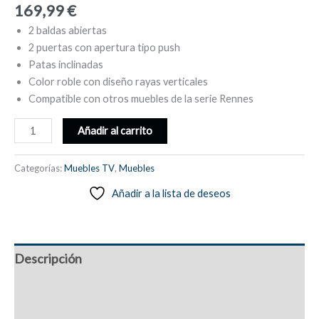
169,99
€
2 baldas abiertas
2 puertas con apertura tipo push
Patas inclinadas
Color roble con diseño rayas verticales
Compatible con otros muebles de la serie Rennes
Mueble
Añadir al carrito
TV,
diseño
Categorías:
Muebles TV
,
Muebles
rayas
Añadir a la lista de deseos
verticales,
color
roble,
2
Descripción
puertas
y
Información adicional
2
baldas
Valoraciones (0)