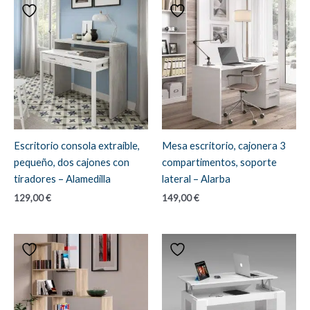
Escritorio consola extraíble,
Mesa escritorio, cajonera 3
pequeño, dos cajones con
compartimentos, soporte
tiradores – Alamedilla
lateral – Alarba
129,00
€
149,00
€