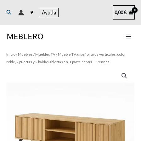
Ir
al
Buscar
♥
Ayuda
0,00
€
contenido
Inicio
/
Muebles
/
Muebles TV
/ Mueble TV, diseño rayas verticales, color
roble, 2 puertas y 2 baldas abiertas en la parte central – Rennes