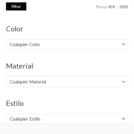
P
P
Filtrar
Precio:
40 €
—
100 €
r
r
e
e
Color
c
c
i
i
Cualquier Color
o
o
m
m
Material
í
á
n
x
Cualquier Material
i
i
m
m
Estilo
o
o
Cualquier Estilo