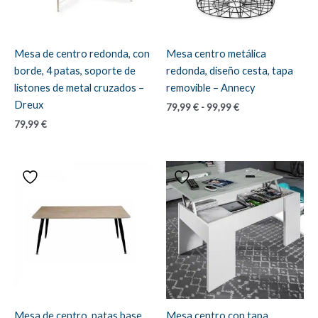
Mesa de centro redonda, con
Mesa centro metálica
borde, 4 patas, soporte de
redonda, diseño cesta, tapa
listones de metal cruzados –
removible – Annecy
Dreux
Rango
79,99
€
-
99,99
€
de
79,99
€
precios:
desde
79,99 €
hasta
99,99 €
Mesa de centro, patas base
Mesa centro con tapa