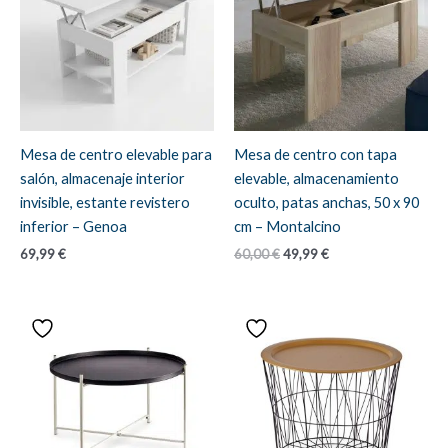
Mesa de centro elevable para
Mesa de centro con tapa
salón, almacenaje interior
elevable, almacenamiento
invisible, estante revistero
oculto, patas anchas, 50 x 90
inferior – Genoa
cm – Montalcino
El
El
69,99
€
60,00
€
49,99
€
precio
precio
original
actual
era:
es:
60,00 €.
49,99 €.