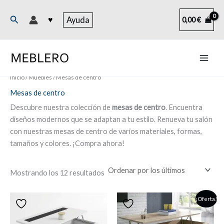
Ir
al
Buscar
♥
Ayuda
0,00
€
contenido
Inicio
/
Muebles
/ Mesas de centro
Mesas de centro
Descubre nuestra colección de
mesas de centro
. Encuentra
diseños modernos que se adaptan a tu estilo. Renueva tu salón
con nuestras mesas de centro de varios materiales, formas,
tamaños y colores. ¡Compra ahora!
Ordenado
Mostrando los 12 resultados
por
los
últimos
¡Oferta!