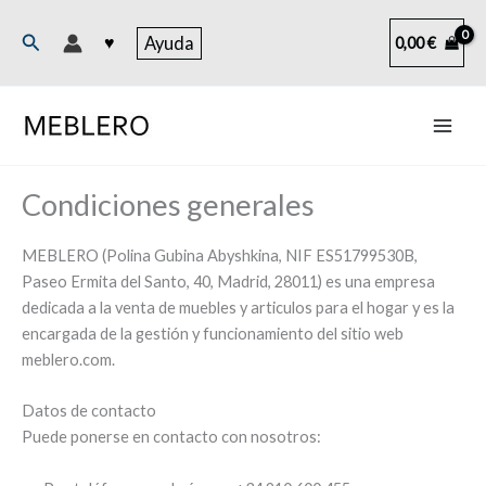
Ir
al
Buscar
♥
Ayuda
0,00
€
contenido
Condiciones generales
MEBLERO (Polina Gubina Abyshkina, NIF ES51799530B,
Paseo Ermita del Santo, 40, Madrid, 28011) es una empresa
dedicada a la venta de muebles y articulos para el hogar y es la
encargada de la gestión y funcionamiento del sitio web
meblero.com.
Datos de contacto
Puede ponerse en contacto con nosotros: