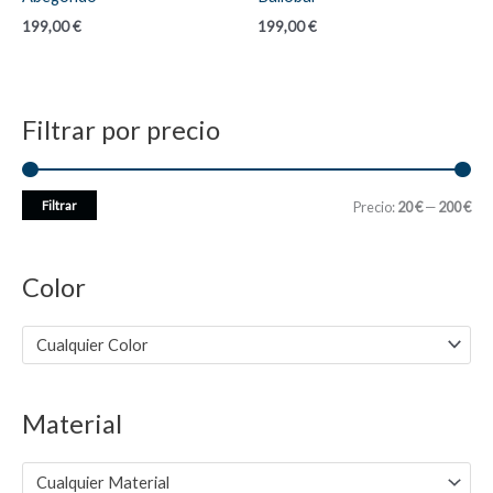
199,00
€
199,00
€
Filtrar por precio
P
P
Filtrar
Precio:
20 €
—
200 €
r
r
e
e
Color
c
c
i
i
Cualquier Color
o
o
m
m
Material
í
á
n
x
Cualquier Material