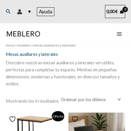
Ir
al
Buscar
♥
Ayuda
0,00
€
contenido
Inicio
/
Muebles
/ Mesas auxiliares y laterales
Mesas auxiliares y laterales
Descubre nuestras mesas auxiliares y laterales versátiles,
perfectas para completar tu espacio. Mesitas de pequeñas
dimensiones, modernas y funcionales, en diversos tamaños y
estilos.
Ordenado
Mostrando los 6 resultados
por
los
últimos
¡Oferta!