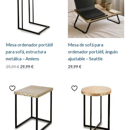
Mesa ordenador portátil
Mesa de sofá para
para sofá, estructura
ordenador portátil, ángulo
metálica – Amiens
ajustable – Seattle
El
El
39,99
€
29,99
€
29,99
€
precio
precio
original
actual
era:
es:
39,99 €.
29,99 €.