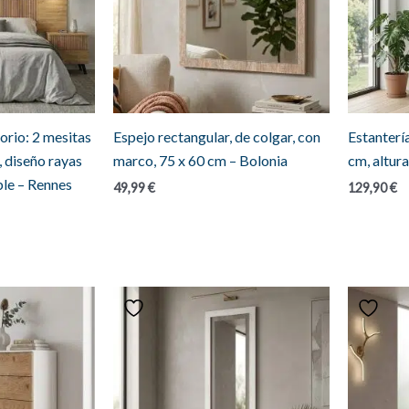
orio: 2 mesitas
Espejo rectangular, de colgar, con
Estantería
 diseño rayas
marco, 75 x 60 cm – Bolonia
cm, altur
ble – Rennes
49,99
€
129,90
€