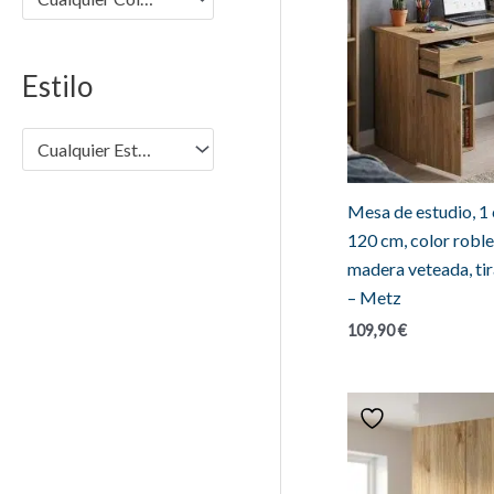
m
m
í
á
Estilo
n
x
i
i
Cualquier Estilo
m
m
o
o
Mesa de estudio, 1 
120 cm, color roble
madera veteada, ti
– Metz
109,90
€