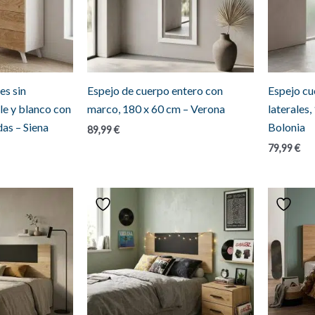
es sin
Espejo de cuerpo entero con
Espejo cu
ble y blanco con
marco, 180 x 60 cm – Verona
laterales,
das – Siena
Bolonia
89,99
€
79,99
€