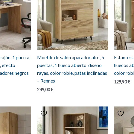
cajón, 1 puerta,
Mueble de salón aparador alto, 5
Estantería
, efecto
puertas, 1 hueco abierto, diseño
huecos ab
radores negros
rayas, color roble, patas inclinadas
color rob
– Rennes
129,90
€
249,00
€