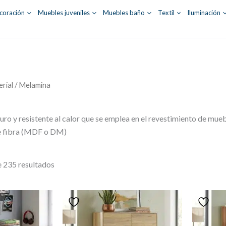
coración
Muebles juveniles
Muebles baño
Textil
Iluminación
rial / Melamina
duro y resistente al calor que se emplea en el revestimiento de mue
e fibra (MDF o DM)
Ordenado
 235 resultados
por
los
últimos