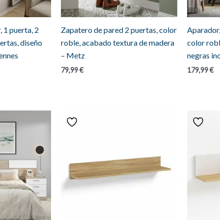
 1 puerta, 2
Zapatero de pared 2 puertas, color
Aparador,
ertas, diseño
roble, acabado textura de madera
color robl
Rennes
– Metz
negras in
79,99
€
179,99
€