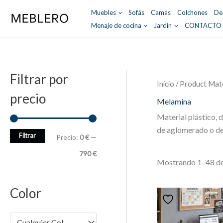
Ir
Muebles
Sofás
Camas
Colchones
De
al
Menaje de cocina
Jardín
CONTACTO
contenido
Filtrar por
Inicio
/ Product Mate
precio
Melamina
Material plástico, 
de aglomerado o d
Filtrar
P
P
Precio:
0 €
—
r
r
790 €
Mostrando 1–48 de
e
e
c
c
Color
i
i
o
o
Cualquier Color