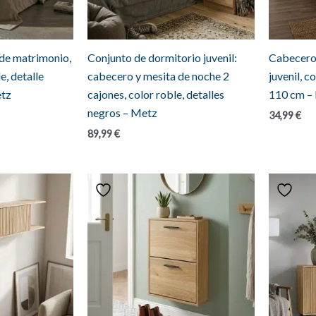
de matrimonio,
Conjunto de dormitorio juvenil:
Cabecero 
e, detalle
cabecero y mesita de noche 2
juvenil, c
etz
cajones, color roble, detalles
110 cm –
negros – Metz
34,99
€
89,99
€