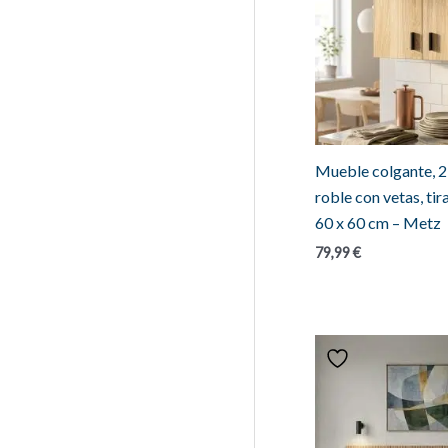
Mueble colgante, 2 
roble con vetas, ti
60 x 60 cm – Metz
79,99
€