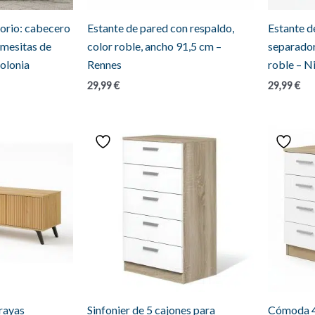
orio: cabecero
Estante de pared con respaldo,
Estante d
 mesitas de
color roble, ancho 91,5 cm –
separador
olonia
Rennes
roble – N
29,99
€
29,99
€
rayas
Sinfonier de 5 cajones para
Cómoda 4