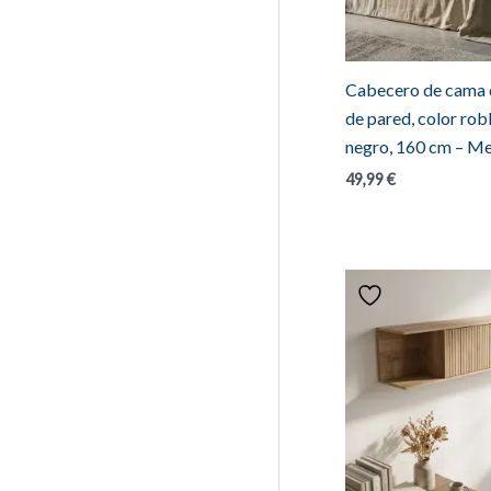
Cabecero de cama 
de pared, color robl
negro, 160 cm – M
49,99
€