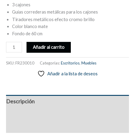
3 cajones
Guías correderas metálicas para los cajones
Tiradores metálicos efecto cromo brillo
Color blanco mate
Fondo de 60 cm
Mesa
Añadir al carrito
escritorio,
cajonera
SKU:
FR230010
Categorías:
Escritorios
,
Muebles
3
Añadir a la lista de deseos
compartimentos,
soporte
lateral
-
Descripción
Alarba
cantidad
Información adicional
Valoraciones (0)