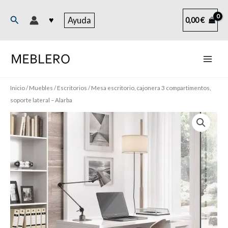
Ir
al
Buscar
♥
Ayuda
0,00
€
contenido
Inicio
/
Muebles
/
Escritorios
/ Mesa escritorio, cajonera 3 compartimentos,
soporte lateral – Alarba