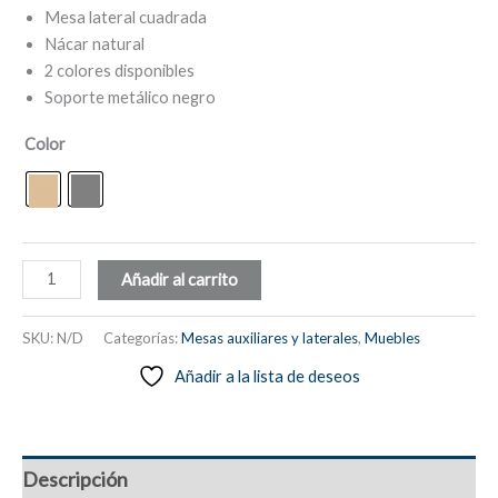
Mesa lateral cuadrada
Nácar natural
2 colores disponibles
Soporte metálico negro
Color
Mesa
Añadir al carrito
lateral
cuadrada,
SKU:
N/D
Categorías:
Mesas auxiliares y laterales
,
Muebles
nácar
Añadir a la lista de deseos
brillante,
estructura
metálica
-
Descripción
Bacares