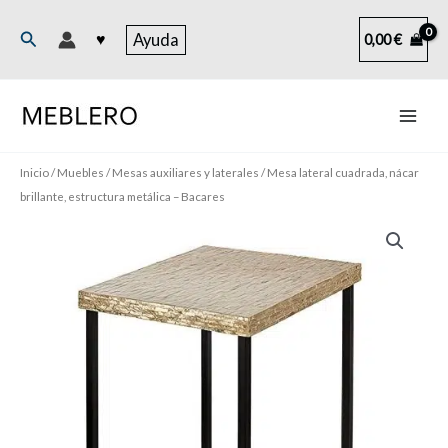
Ir
al
Buscar
♥
Ayuda
0,00
€
contenido
Inicio
/
Muebles
/
Mesas auxiliares y laterales
/ Mesa lateral cuadrada, nácar
brillante, estructura metálica – Bacares