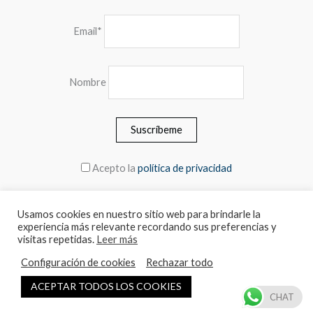
Email*
Nombre
Acepto la
política de privacidad
Usamos cookies en nuestro sitio web para brindarle la
experiencia más relevante recordando sus preferencias y
© 2026 MEBLERO - Los precios incluyen el IVA.
visitas repetidas.
Leer más
Configuración de cookies
Rechazar todo
Español
English
ACEPTAR TODOS LOS COOKIES
CHAT