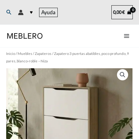
Ir
al
Buscar
♥
Ayuda
0,00
€
contenido
Inicio
/
Muebles
/
Zapateros
/ Zapatero 3 puertas abatibles, poco profundo, 9
pares, blanco-roble – Niza