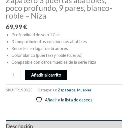
Zapatero 3 puertas abatibles,
poco profundo, 9 pares, blanco-
roble – Niza
69,99
€
Profundidad de solo 17 cm
3 compartimientos con puertas abatibles
Recortes en lugar de tiradores
Color blanco (puertas) y roble (cuerpo)
Compatible con otros muebles de la serie Niza
Zapatero
Añadir al carrito
3
puertas
SKU:
FR190023
Categorías:
Zapateros
,
Muebles
abatibles,
Añadir a la lista de deseos
poco
profundo,
9
pares,
Descripción
blanco-