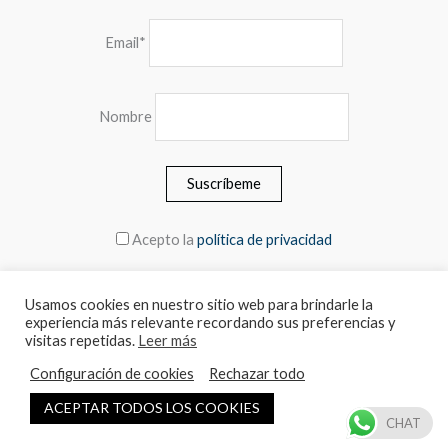
Email*
Nombre
Acepto la
política de privacidad
Usamos cookies en nuestro sitio web para brindarle la
experiencia más relevante recordando sus preferencias y
© 2026 MEBLERO - Los precios incluyen el IVA.
visitas repetidas.
Leer más
Configuración de cookies
Rechazar todo
Español
ACEPTAR TODOS LOS COOKIES
CHAT