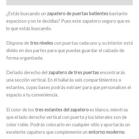
Albox
cantidad
¿Estás buscando un
zapatero de puertas batientes
bastante
espacioso y no te decidías? Pues este zapatero seguro que es
lo que estás buscando.
Dispone de
tres niveles
con puertas cada uno y, su interior está
divido en dos partes para que puedas guardar el calzado de
forma organizada.
Del lado derecho del
zapatero de tres puertas
encontrarás
una sección vertical. En él hallarás seis compartimientos o
estantes, cuyas bases podrás extraer para que personalices el
espacio a tu conveniencia.
El color de los
tres estantes del zapatero
es blanco, mientras
que el lado derecho vertical con puerta y los laterales son de
color roble. Podrás colocarlo en cualquier sitio y aportarás un
excelente zapatero que complemente un
entorno moderno
.