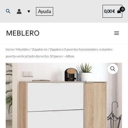
Ir
al
Buscar
♥
Ayuda
0,00
€
contenido
Inicio
/
Muebles
/
Zapateros
/ Zapatero 3 puertas horizontales, estantes
puerta vertical lado derecho, 30 pares – Albox