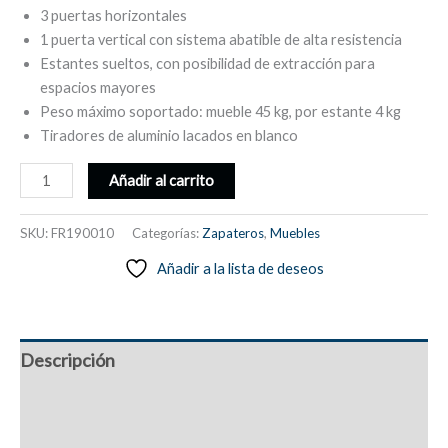
3 puertas horizontales
1 puerta vertical con sistema abatible de alta resistencia
Estantes sueltos, con posibilidad de extracción para
espacios mayores
Peso máximo soportado: mueble 45 kg, por estante 4 kg
Tiradores de aluminio lacados en blanco
Zapatero
Añadir al carrito
3
puertas
SKU:
FR190010
Categorías:
Zapateros
,
Muebles
horizontales,
Añadir a la lista de deseos
estantes
puerta
vertical
lado
Descripción
derecho,
30
Información adicional
pares
-
Valoraciones (0)