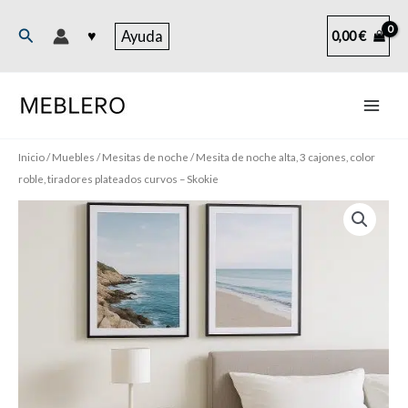
Ir
al
Buscar
♥
Ayuda
0,00
€
contenido
Inicio
/
Muebles
/
Mesitas de noche
/ Mesita de noche alta, 3 cajones, color
roble, tiradores plateados curvos – Skokie