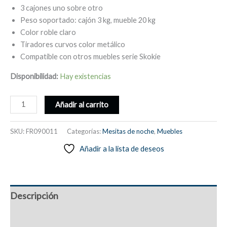
3 cajones uno sobre otro
Peso soportado: cajón 3 kg, mueble 20 kg
Color roble claro
Tiradores curvos color metálico
Compatible con otros muebles serie Skokie
Disponibilidad:
Hay existencias
Mesita
Añadir al carrito
de
noche
SKU:
FR090011
Categorías:
Mesitas de noche
,
Muebles
alta,
Añadir a la lista de deseos
3
cajones,
color
roble,
Descripción
tiradores
plateados
Información adicional
curvos