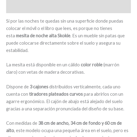
-
Valoraciones (0)
Skokie
cantidad
Si por las noches te quedas sin una superficie donde puedas
colocar el móvil o el libro que lees, es porque no tienes
esta
mesita de noche alta Skokie
. Es un mueble sin patas que
puede colocarse directamente sobre el suelo y asegura su
estabilidad.
La mesita está disponible en un cálido
color roble
(marrón
claro) con vetas de madera decorativas.
Dispone de
3 cajones
distribuidos verticalmente, cada uno
cuenta con
tiradores plateados curvos
para abrirlos con un
agarre ergonómico. El cajón de abajo está alejado del suelo
gracias a una separación pronunciada del diseño de su base.
Con medidas de
38 cm de ancho, 34 cm de fondo y 60 cm de
alto
, este modelo ocupa una pequeña área en el suelo, pero es