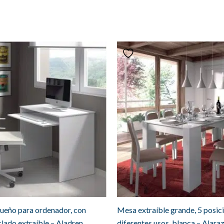
queño para ordenador, con
Mesa extraíble grande, 5 posic
lado extraíble – Aladren
diferentes usos, blanca – Alara