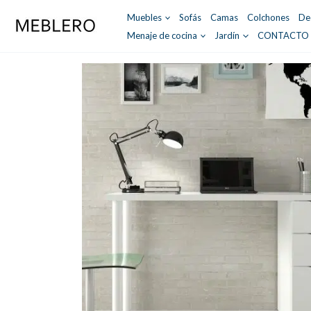
Ir
Muebles
Sofás
Camas
Colchones
De
al
Menaje de cocina
Jardín
CONTACTO
contenido