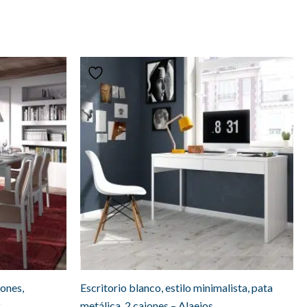
iones,
Escritorio blanco, estilo minimalista, pata
z
metálica, 2 cajones – Alaejos