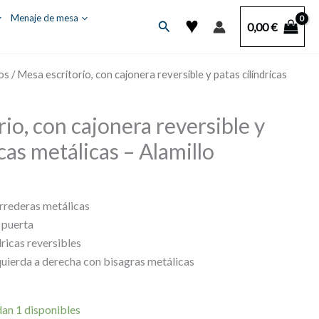
♥
Menaje de mesa
Buscar
0,00
€
ios
/ Mesa escritorio, con cajonera reversible y patas cilíndricas
io, con cajonera reversible y
icas metálicas – Alamillo
orrederas metálicas
 puerta
dricas reversibles
quierda a derecha con bisagras metálicas
an 1 disponibles