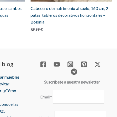
das en ambos
Cabecero de matrimonio al suelo, 160 cm, 2
aquas
patas, tableros decorativos horizontales –
Bolonia
89,99
€
l blog
rar muebles
Suscríbete a nuestra newsletter
evitar
r: ¿Cómo
Email*
 conoce las
025