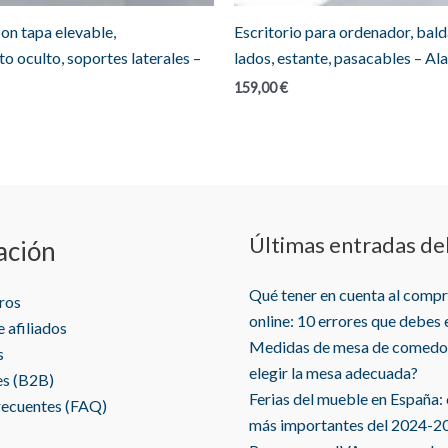
on tapa elevable,
Escritorio para ordenador, bal
o oculto, soportes laterales –
lados, estante, pasacables – Al
159,00
€
Últimas entradas de
ación
Qué tener en cuenta al comp
ros
online: 10 errores que debes 
 afiliados
Medidas de mesa de comedo
s
elegir la mesa adecuada?
es (B2B)
Ferias del mueble en España:
recuentes (FAQ)
más importantes del 2024-2