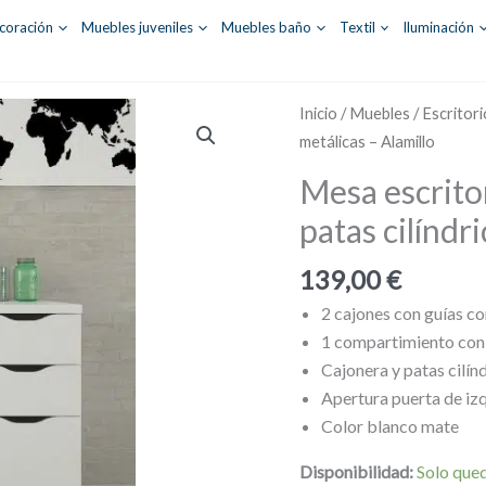
coración
Muebles juveniles
Muebles baño
Textil
Iluminación
Inicio
/
Muebles
/
Escritor
metálicas – Alamillo
Mesa escritor
patas cilíndr
139,00
€
2 cajones con guías c
1 compartimiento con
Cajonera y patas cilín
Apertura puerta de iz
Color blanco mate
Disponibilidad:
Solo qued