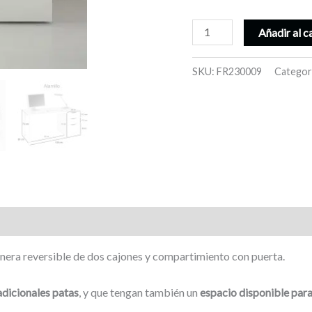
Mesa
Añadir al c
escritorio,
con
SKU:
FR230009
Categor
cajonera
reversible
y
patas
cilíndricas
metálicas
-
Alamillo
cantidad
jonera reversible de dos cajones y compartimiento con puerta.
adicionales patas
, y que tengan también un
espacio disponible par