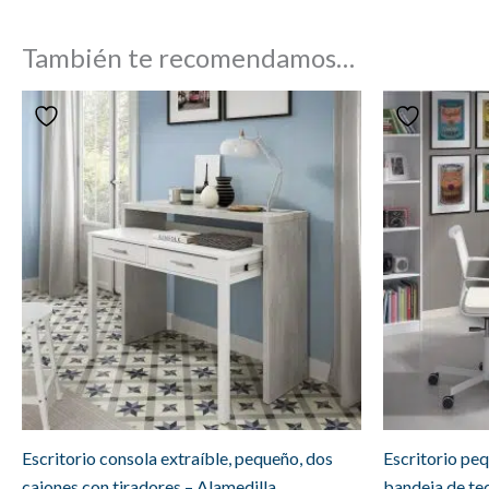
También te recomendamos…
Escritorio consola extraíble, pequeño, dos
Escritorio pe
cajones con tiradores – Alamedilla
bandeja de tec