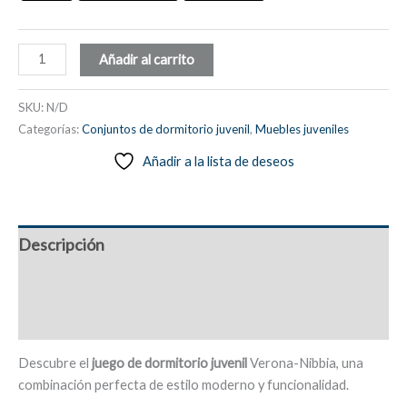
Juego
Añadir al carrito
dormitorio
juvenil:
SKU:
N/D
sinfonier,
Categorías:
Conjuntos de dormitorio juvenil
,
Muebles juveniles
cabecero
Añadir a la lista de deseos
gris
tela,
mesita
noche,
Descripción
estantería
-
Información adicional
Verona-
Nibbia
Valoraciones (0)
cantidad
Descubre el
juego de dormitorio juvenil
Verona-Nibbia, una
combinación perfecta de estilo moderno y funcionalidad.