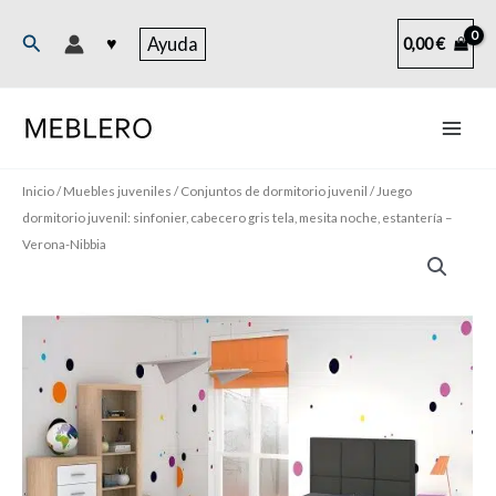
Ir
al
Buscar
♥
Ayuda
0,00
€
contenido
Inicio
/
Muebles juveniles
/
Conjuntos de dormitorio juvenil
/ Juego
dormitorio juvenil: sinfonier, cabecero gris tela, mesita noche, estantería –
Verona-Nibbia