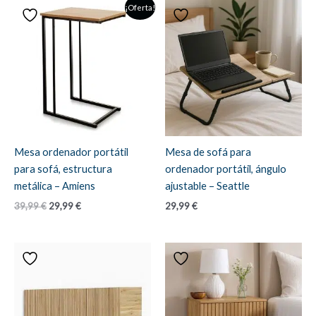
¡Oferta!
Mesa ordenador portátil
Mesa de sofá para
para sofá, estructura
ordenador portátil, ángulo
metálica – Amiens
ajustable – Seattle
El
El
39,99
€
29,99
€
29,99
€
precio
precio
original
actual
era:
es:
39,99 €.
29,99 €.