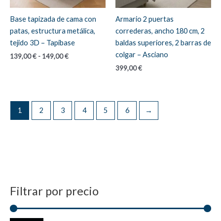
Base tapizada de cama con
Armario 2 puertas
patas, estructura metálica,
correderas, ancho 180 cm, 2
tejido 3D – Tapibase
baldas superiores, 2 barras de
colgar – Asciano
Rango
139,00
€
-
149,00
€
de
399,00
€
precios:
desde
139,00 €
hasta
149,00 €
1
2
3
4
5
6
→
Filtrar por precio