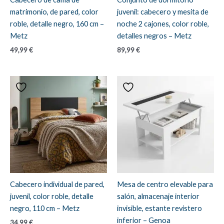
matrimonio, de pared, color
juvenil: cabecero y mesita de
roble, detalle negro, 160 cm –
noche 2 cajones, color roble,
Metz
detalles negros – Metz
49,99
€
89,99
€
Cabecero individual de pared,
Mesa de centro elevable para
juvenil, color roble, detalle
salón, almacenaje interior
negro, 110 cm – Metz
invisible, estante revistero
inferior – Genoa
34,99
€