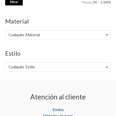
P
P
Filtrar
Precio:
0 €
—
1.500 €
r
r
e
e
Material
c
c
i
i
Cualquier Material
o
o
m
m
Estilo
í
á
n
x
Cualquier Estilo
i
i
m
m
o
o
Atención al cliente
Envíos
Métodos de pago