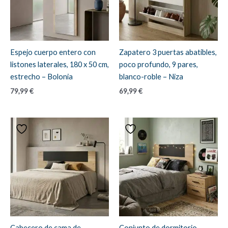
Espejo cuerpo entero con
Zapatero 3 puertas abatibles,
listones laterales, 180 x 50 cm,
poco profundo, 9 pares,
estrecho – Bolonia
blanco-roble – Niza
79,99
€
69,99
€
Cabecero de cama de
Conjunto de dormitorio