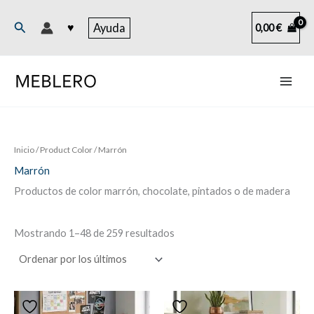
Ir
al
Buscar
♥
Ayuda
0,00
€
contenido
Inicio
/ Product Color / Marrón
Marrón
Productos de color marrón, chocolate, pintados o de madera
Ordenado
Mostrando 1–48 de 259 resultados
por
los
últimos