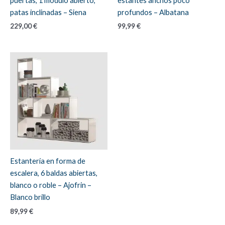
puertas, 1 módulo abierto,
estantes anchos poco
patas inclinadas – Siena
profundos – Albatana
229,00
€
99,99
€
Estantería en forma de
escalera, 6 baldas abiertas,
blanco o roble – Ajofrin –
Blanco brillo
89,99
€