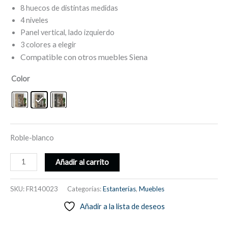
8 huecos de distintas medidas
4 niveles
Panel vertical, lado izquierdo
3 colores a elegir
Compatible con otros muebles Siena
Color
Roble-blanco
Estantería
Añadir al carrito
con
8
SKU:
FR140023
Categorías:
Estanterías
,
Muebles
huecos
Añadir a la lista de deseos
de
distintas