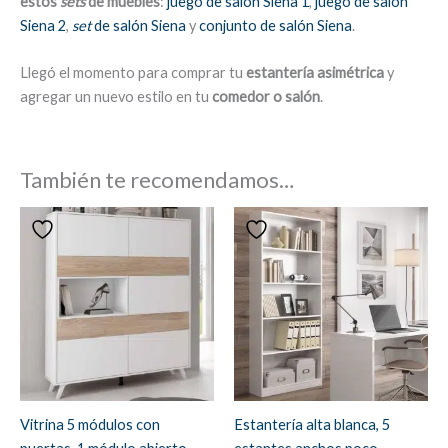
estos
sets
de muebles
:
juego de salón Siena 1
,
juego de salón
Siena 2
,
set
de salón Siena
y
conjunto de salón Siena
.
Llegó el momento para comprar tu
estantería asimétrica
y
agregar un nuevo estilo en tu
comedor o salón
.
También te recomendamos…
Vitrina 5 módulos con
Estantería alta blanca, 5