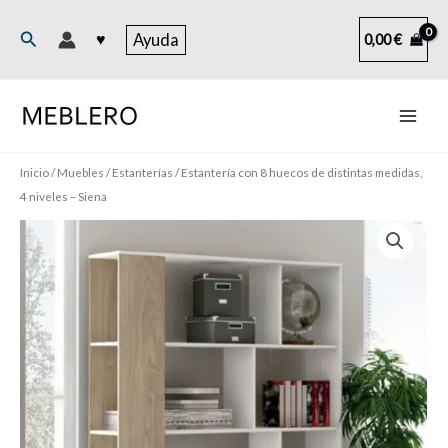
Ir
al
Buscar
♥
Ayuda
0,00
€
contenido
Inicio
/
Muebles
/
Estanterías
/ Estantería con 8 huecos de distintas medidas,
4 niveles – Siena