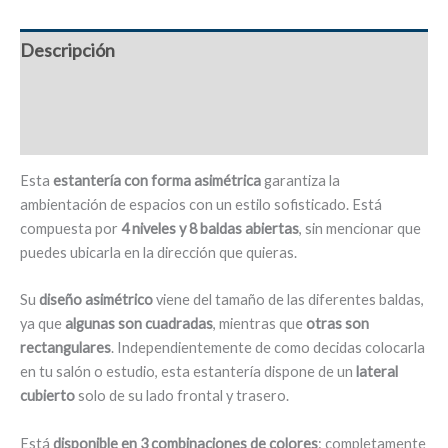
medidas,
4
Descripción
niveles
-
Información adicional
Siena
cantidad
Valoraciones (0)
Esta
estantería con forma asimétrica
garantiza la
ambientación de espacios con un estilo sofisticado. Está
compuesta por
4 niveles y 8 baldas abiertas
, sin mencionar que
puedes ubicarla en la dirección que quieras.
Su
diseño asimétrico
viene del tamaño de las diferentes baldas,
ya que
algunas son cuadradas
, mientras que
otras son
rectangulares
. Independientemente de como decidas colocarla
en tu salón o estudio, esta estantería dispone de un
lateral
cubierto
solo de su lado frontal y trasero.
Está
disponible en 3 combinaciones de colores
: completamente