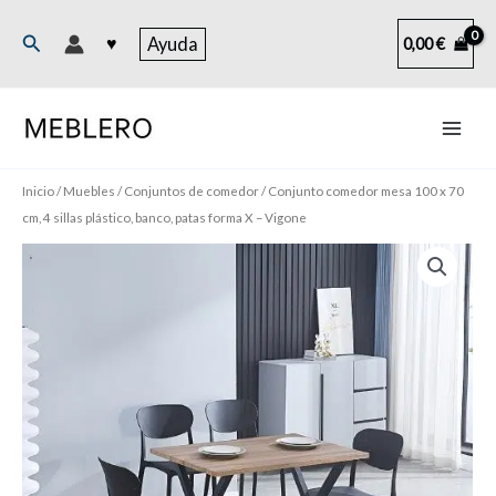
Ir
al
Buscar
♥
Ayuda
0,00
€
contenido
Inicio
/
Muebles
/
Conjuntos de comedor
/ Conjunto comedor mesa 100 x 70
cm, 4 sillas plástico, banco, patas forma X – Vigone