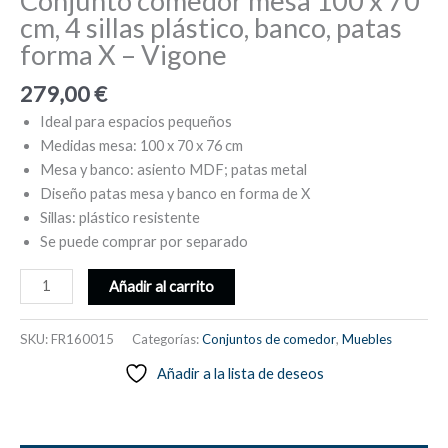
Conjunto comedor mesa 100 x 70
cm, 4 sillas plástico, banco, patas
forma X – Vigone
279,00
€
Ideal para espacios pequeños
Medidas mesa: 100 x 70 x 76 cm
Mesa y banco: asiento MDF; patas metal
Diseño patas mesa y banco en forma de X
Sillas: plástico resistente
Se puede comprar por separado
Conjunto
Añadir al carrito
comedor
mesa
SKU:
FR160015
Categorías:
Conjuntos de comedor
,
Muebles
100
Añadir a la lista de deseos
x
70
cm,
4