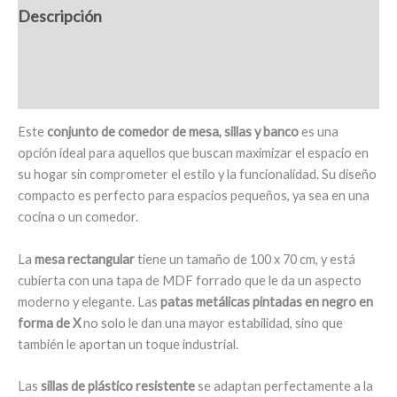
Descripción
sillas
plástico,
Información adicional
banco,
patas
Valoraciones (0)
forma
X
Este
conjunto de comedor de mesa, sillas y banco
es una
-
opción ideal para aquellos que buscan maximizar el espacio en
Vigone
su hogar sin comprometer el estilo y la funcionalidad. Su diseño
cantidad
compacto es perfecto para espacios pequeños, ya sea en una
cocina o un comedor.
La
mesa rectangular
tiene un tamaño de 100 x 70 cm, y está
cubierta con una tapa de MDF forrado que le da un aspecto
moderno y elegante. Las
patas metálicas pintadas en negro en
forma de X
no solo le dan una mayor estabilidad, sino que
también le aportan un toque industrial.
Las
sillas de plástico
resistente
se adaptan perfectamente a la