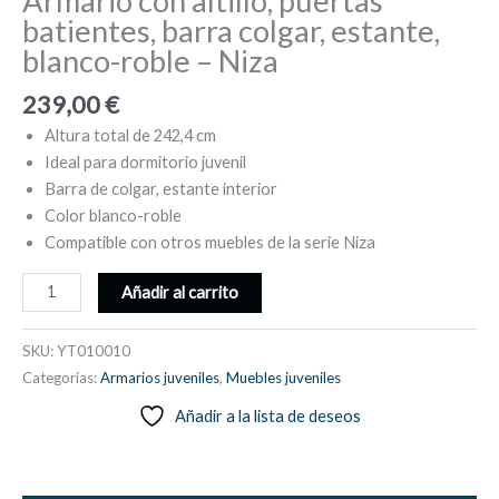
Armario con altillo, puertas
batientes, barra colgar, estante,
blanco-roble – Niza
239,00
€
Altura total de 242,4 cm
Ideal para dormitorio juvenil
Barra de colgar, estante interior
Color blanco-roble
Compatible con otros muebles de la serie Niza
Armario
Añadir al carrito
con
altillo,
SKU:
YT010010
puertas
Categorías:
Armarios juveniles
,
Muebles juveniles
batientes,
Añadir a la lista de deseos
barra
colgar,
estante,
blanco-