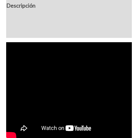
Descripción
roble
-
Información adicional
Niza
cantidad
Valoraciones (0)