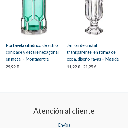
Portavela cilíndrico de vidrio
Jarrón de cristal
con base y detalle hexagonal
transparente, en forma de
en metal – Montmartre
copa, diseño rayas – Maside
Rango
29,99
€
11,99
€
-
21,99
€
de
precios:
desde
11,99 €
hasta
21,99 €
Atención al cliente
Envíos