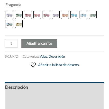
Fragancia
Vela
Añadir al carrito
perfumada
con
SKU:
N/D
Categorías:
Velas
,
Decoración
tarro
Añadir a la lista de deseos
de
cristal,
230
g
Descripción
cantidad
Información adicional
Valoraciones (0)