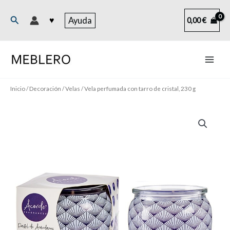
Ir
al
Buscar
♥
Ayuda
0,00
€
contenido
Inicio
/
Decoración
/
Velas
/ Vela perfumada con tarro de cristal, 230 g