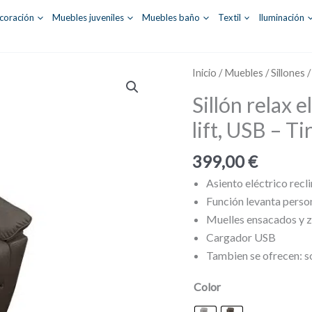
coración
Muebles juveniles
Muebles baño
Textil
Iluminación
Inicio
/
Muebles
/
Sillones
/
Sillón relax 
lift, USB – Ti
399,00
€
Asiento eléctrico recl
Función levanta person
Muelles ensacados y 
Cargador USB
Tambien se ofrecen: so
Color