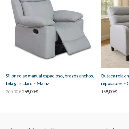
Sillón relax manual espacioso, brazos anchos,
Butaca relax m
tela gris claro – Mainz
reposapies – 
El
El
300,00
€
269,00
€
159,00
€
precio
precio
original
actual
era:
es:
300,00 €.
269,00 €.