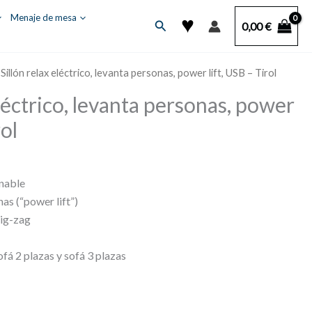
♥
Menaje de mesa
Buscar
0,00
€
 Sillón relax eléctrico, levanta personas, power lift, USB – Tirol
eléctrico, levanta personas, power
rol
inable
as (“power lift”)
zig-zag
fá 2 plazas y sofá 3 plazas