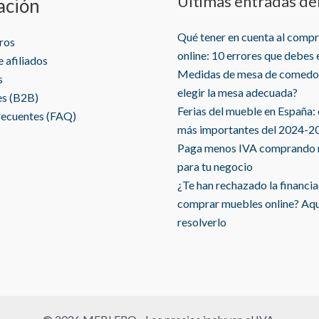
Últimas entradas de
ación
Qué tener en cuenta al comp
ros
online: 10 errores que debes 
 afiliados
Medidas de mesa de comedo
s
elegir la mesa adecuada?
es (B2B)
Ferias del mueble en España:
recuentes (FAQ)
más importantes del 2024-2
Paga menos IVA comprando
para tu negocio
¿Te han rechazado la financi
comprar muebles online? Aq
resolverlo