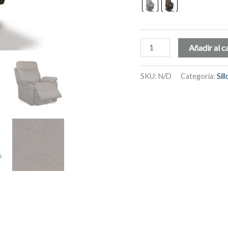
Sillón
Añadir al c
relax
eléctrico,
SKU:
N/D
Categoría:
Sil
levanta
personas,
power
lift,
USB
-
Tirol
cantidad