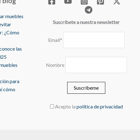
l blog
rar muebles
Suscríbete a nuestra newsletter
evitar
r: ¿Cómo
Email*
 conoce las
025
 muebles
Nombre
ación para
uí cómo
Acepto la
política de privacidad