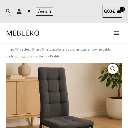
Ir
al
Buscar
♥
Ayuda
0,00
€
contenido
Inicio
/
Muebles
/
Sillas
/ Silla tapizada tela color gris, asiento y respaldo
acolchados, patas metálicas – Roddi