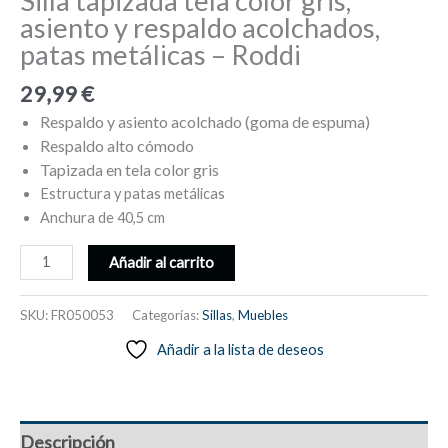
Silla tapizada tela color gris,
asiento y respaldo acolchados,
patas metálicas – Roddi
29,99
€
Respaldo y asiento acolchado (goma de espuma)
Respaldo alto cómodo
Tapizada en tela color gris
Estructura y patas metálicas
Anchura de 40,5 cm
Silla
Añadir al carrito
tapizada
tela
SKU:
FR050053
Categorías:
Sillas
,
Muebles
color
Añadir a la lista de deseos
gris,
asiento
y
respaldo
Descripción
acolchados,