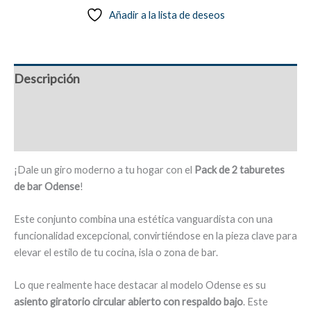
Añadir a la lista de deseos
bar
altos,
piel
sintética,
Descripción
asiento
circular
Información adicional
abierto
-
Valoraciones (0)
Odense
cantidad
¡Dale un giro moderno a tu hogar con el
Pack de 2 taburetes
de bar Odense
!
Este conjunto combina una estética vanguardista con una
funcionalidad excepcional, convirtiéndose en la pieza clave para
elevar el estilo de tu cocina, isla o zona de bar.
Lo que realmente hace destacar al modelo Odense es su
asiento giratorio circular abierto con respaldo bajo
. Este