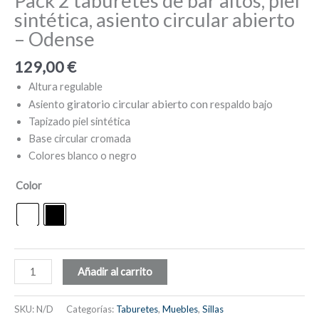
Pack 2 taburetes de bar altos, piel
sintética, asiento circular abierto
– Odense
129,00
€
Altura regulable
giratorio circular abierto con r
Asiento
espaldo bajo
Tapizado piel sintética
Base circular cromada
Colores blanco o negro
Color
Pack
Añadir al carrito
2
taburetes
SKU:
N/D
Categorías:
Taburetes
,
Muebles
,
Sillas
de