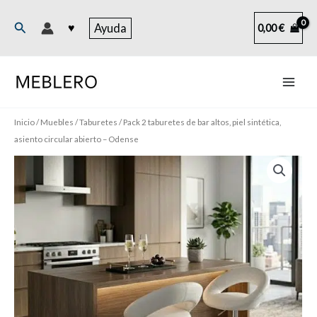
Ir
al
Buscar
♥
Ayuda
0,00
€
contenido
Inicio
/
Muebles
/
Taburetes
/ Pack 2 taburetes de bar altos, piel sintética,
asiento circular abierto – Odense