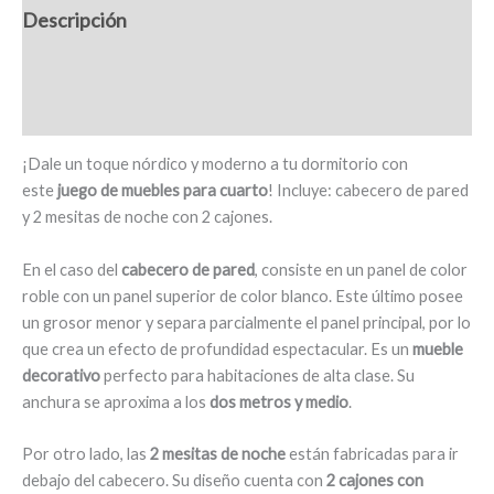
Descripción
cajones,
roble
Información adicional
blanco
-
Valoraciones (0)
Albondon
cantidad
¡Dale un toque nórdico y moderno a tu dormitorio con
este
juego de muebles para cuarto
! Incluye: cabecero de pared
y 2 mesitas de noche con 2 cajones.
En el caso del
cabecero de pared
, consiste en un panel de color
roble con un panel superior de color blanco. Este último posee
un grosor menor y separa parcialmente el panel principal, por lo
que crea un efecto de profundidad espectacular. Es un
mueble
decorativo
perfecto para habitaciones de alta clase. Su
anchura se aproxima a los
dos metros y medio
.
Por otro lado, las
2 mesitas de noche
están fabricadas para ir
debajo del cabecero. Su diseño cuenta con
2 cajones con