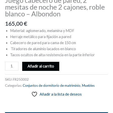
Juego cabecero de pared, 2
mesitas de noche 2 cajones, roble
blanco – Albondon
165,00
€
Material: aglomerado, melamina y MDF
Herraje metálico para fijación a pared
Cabecero de pared para cama de 150 cm
Tiradores de aluminio lacados en blanco
Tacos ocultos de alta resistencia en la parte inferior
Juego
Añadir al carrito
cabecero
de
SKU:
FR250002
pared,
Categorías:
Conjuntos de dormitorio de matriminio
,
Muebles
2
Añadir a la lista de deseos
mesitas
de
noche
2