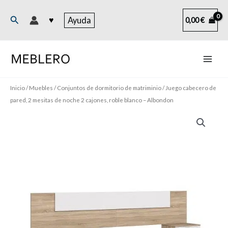
Ir
al
Buscar
♥
Ayuda
0,00
€
contenido
Inicio
/
Muebles
/
Conjuntos de dormitorio de matriminio
/ Juego cabecero de
pared, 2 mesitas de noche 2 cajones, roble blanco – Albondon