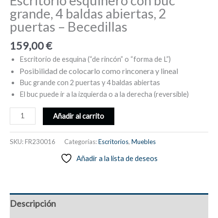
Escritorio esquinero con buc
grande, 4 baldas abiertas, 2
puertas – Becedillas
159,00
€
Escritorio de esquina (“de rincón” o “forma de L”)
Posibilidad de colocarlo como rinconera y lineal
Buc grande con 2 puertas y 4 baldas abiertas
El buc puede ir a la izquierda o a la derecha (reversible)
Escritorio
Añadir al carrito
esquinero
con
SKU:
FR230016
Categorías:
Escritorios
,
Muebles
buc
Añadir a la lista de deseos
grande,
4
baldas
abiertas,
Descripción
2
puertas