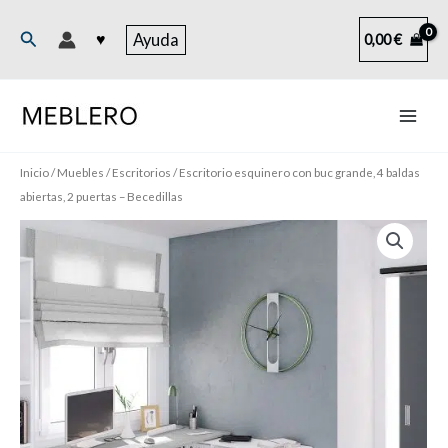
Ir
al
Buscar
♥
Ayuda
0,00
€
contenido
Inicio
/
Muebles
/
Escritorios
/ Escritorio esquinero con buc grande, 4 baldas
abiertas, 2 puertas – Becedillas