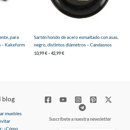
ente, para
Sartén hondo de acero esmaltado con asas,
cm – Kakeform
negro, distintos diámetros – Candasnos
Rango
10,99
€
-
42,99
€
de
precios:
desde
10,99 €
hasta
42,99 €
l blog
rar muebles
Suscríbete a nuestra newsletter
evitar
r: ¿Cómo