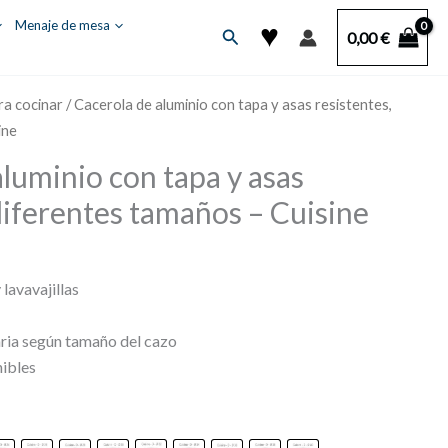
♥
Menaje de mesa
Buscar
0,00
€
ra cocinar
/ Cacerola de aluminio con tapa y asas resistentes,
ine
aluminio con tapa y asas
diferentes tamaños – Cuisine
Rango
de
lavavajillas
precios:
desde
ria según tamaño del cazo
8,99 €
nibles
hasta
84,99 €