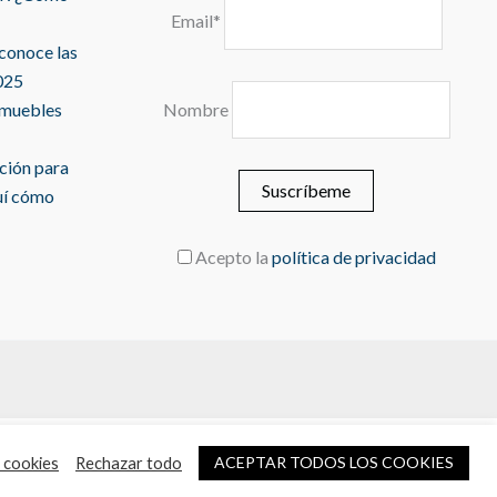
Email*
 conoce las
025
 muebles
Nombre
ación para
uí cómo
Acepto la
política de privacidad
ACEPTAR TODOS LOS COOKIES
 cookies
Rechazar todo