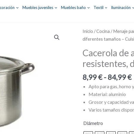
coración
Muebles juveniles
Muebles baño
Textil
Iluminación
Inicio
/
Cocina
/
Menaje pa
diferentes tamaños – Cuis
Cacerola de 
resistentes, 
8,99
€
-
84,99
€
Apto para gas, horno y 
Material: aluminio
Grosor y capacidad va
Varios tamaños dispo
Diámetro