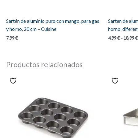
Sartén de aluminio puro con mango, para gas
Sarten de alum
y horno, 20 cm – Cuisine
horno, diferen
7,99
€
4,99
€
-
18,99
€
Productos relacionados