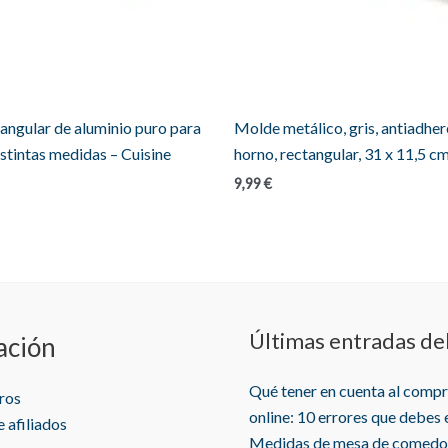
tangular de aluminio puro para
Molde metálico, gris, antiadher
istintas medidas – Cuisine
horno, rectangular, 31 x 11,5 
Rango
9,99
€
de
precios:
desde
9,99 €
hasta
38,99 €
Últimas entradas de
ación
Qué tener en cuenta al comp
ros
online: 10 errores que debes 
 afiliados
Medidas de mesa de comedo