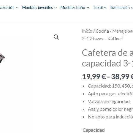
coración
Muebles juveniles
Muebles baño
Textil
Iluminación
Inicio
/
Cocina
/
Menaje pa
3-12 tazas – Kaffivel
Cafetera de a
capacidad 3-1
19,99
€
-
38,99
Capacidad: 150, 450, 
Apto para gas, electri
Válvula de seguridad
Asa y pomo color neg
No apto para inducci
Capacidad