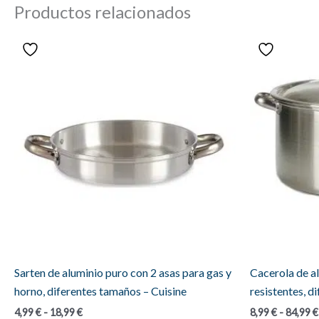
Productos relacionados
Sarten de aluminio puro con 2 asas para gas y
Cacerola de al
horno, diferentes tamaños – Cuisine
resistentes, d
Rango
4,99
€
-
18,99
€
8,99
€
-
84,99
€