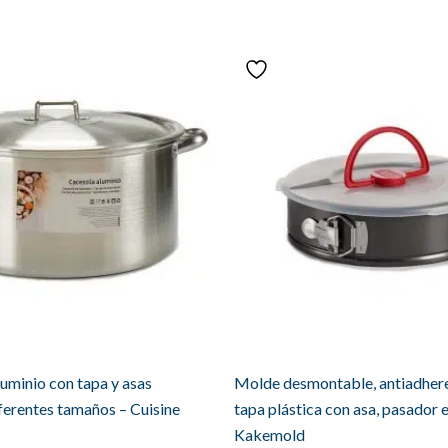
uminio con tapa y asas
Molde desmontable, antiadhere
iferentes tamaños – Cuisine
tapa plástica con asa, pasador 
Kakemold
Rango