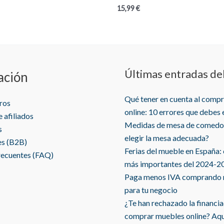
de
15,99
€
precios:
desde
8,99 €
hasta
84,99 €
Últimas entradas de
ación
Qué tener en cuenta al comp
ros
online: 10 errores que debes 
 afiliados
Medidas de mesa de comedo
s
elegir la mesa adecuada?
es (B2B)
Ferias del mueble en España:
recuentes (FAQ)
más importantes del 2024-2
Paga menos IVA comprando
para tu negocio
¿Te han rechazado la financi
comprar muebles online? Aq