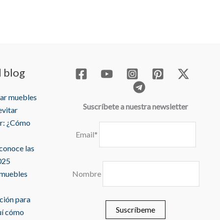
de
precios:
desde
13,99 €
hasta
44,99 €
l blog
rar muebles
Suscríbete a nuestra newsletter
evitar
r: ¿Cómo
Email*
 conoce las
025
 muebles
Nombre
ación para
uí cómo