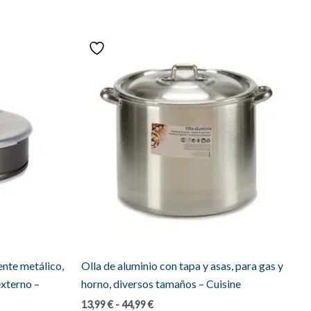
nte metálico,
Olla de aluminio con tapa y asas, para gas y
externo –
horno, diversos tamaños – Cuisine
Rango
13,99
€
-
44,99
€