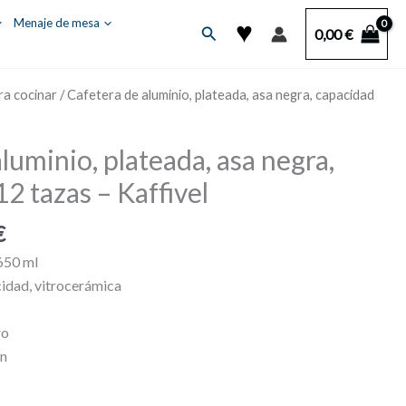
♥
Menaje de mesa
Buscar
0,00
€
ra cocinar
/ Cafetera de aluminio, plateada, asa negra, capacidad
luminio, plateada, asa negra,
2 tazas – Kaffivel
Rango
€
de
650 ml
precios:
cidad, vitrocerámica
desde
19,99 €
ro
hasta
ón
38,99 €