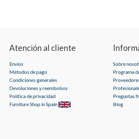
de
precios:
desde
4,99 €
hasta
18,99 €
Atención al cliente
Inform
Envíos
Sobre nosot
Métodos de pago
Programa de
Condiciones generales
Proveedore
Devoluciones y reembolsos
Profesional
Política de privacidad
Preguntas f
Furniture Shop in Spain
Blog