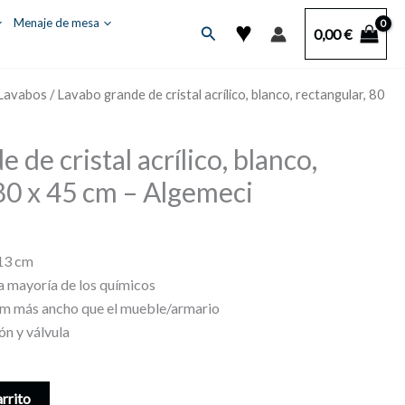
♥
Menaje de mesa
Buscar
0,00
€
Lavabos
/ Lavabo grande de cristal acrílico, blanco, rectangular, 80
 de cristal acrílico, blanco,
 80 x 45 cm – Algemeci
 13 cm
la mayoría de los químicos
m más ancho que el mueble/armario
fón y válvula
arrito