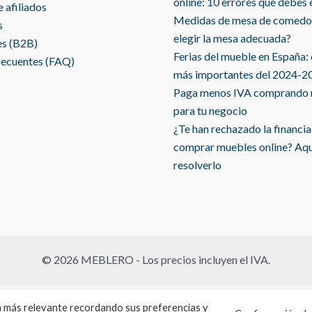
online: 10 errores que debes 
 afiliados
Medidas de mesa de comedo
s
elegir la mesa adecuada?
es (B2B)
Ferias del mueble en España:
recuentes (FAQ)
más importantes del 2024-2
Paga menos IVA comprando
para tu negocio
¿Te han rechazado la financi
comprar muebles online? Aq
resolverlo
© 2026 MEBLERO - Los precios incluyen el IVA.
Español
English
ia más relevante recordando sus preferencias y