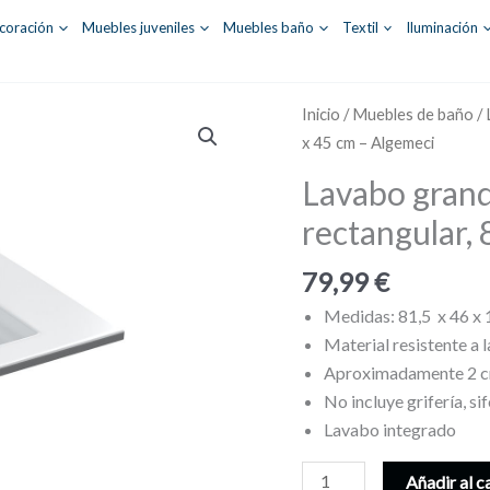
coración
Muebles juveniles
Muebles baño
Textil
Iluminación
Inicio
/
Muebles de baño
/
x 45 cm – Algemeci
Lavabo grande
rectangular,
79,99
€
Medidas: 81,5 x 46 x
Material resistente a 
Aproximadamente 2 c
No incluye grifería, si
Lavabo integrado
Lavabo
Añadir al c