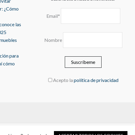
evitar
r: ¿Cómo
Email*
 conoce las
025
 muebles
Nombre
ación para
uí cómo
Acepto la
política de privacidad