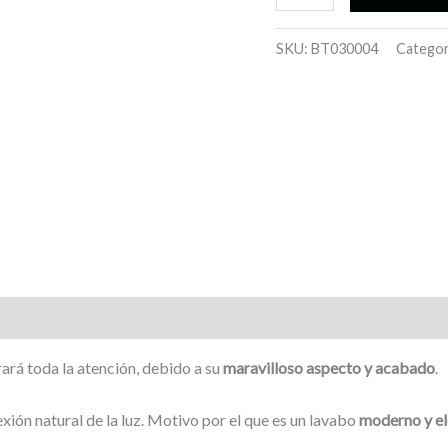
grande
de
SKU:
BT030004
Categor
cristal
acrílico,
blanco,
rectangular,
80
x
45
cm
-
Algemeci
cantidad
ará toda la atención, debido a su
maravilloso aspecto y acabado
.
lexión natural de la luz. Motivo por el que es un lavabo
moderno y e