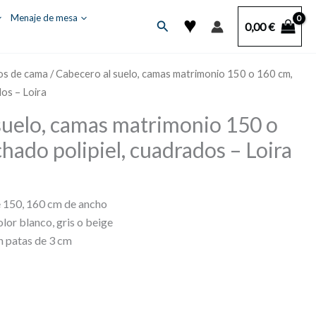
♥
Menaje de mesa
Buscar
0,00
€
os de cama
/ Cabecero al suelo, camas matrimonio 150 o 160 cm,
dos – Loira
suelo, camas matrimonio 150 o
hado polipiel, cuadrados – Loira
e 150, 160 cm de ancho
olor blanco, gris o beige
on patas de 3 cm