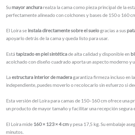
Su
mayor anchura
realza la cama como pieza principal de la est
perfectamente alineado con colchones y bases de 150 o 160 cm,
El Loira se
instala directamente sobre el suelo
gracias a sus
pat
apoyarlo detrás de la cama y queda listo para usar.
Está
tapizado en piel sintética
de alta calidad y disponible en
bl
acolchado con diseño cuadrado aporta un aspecto moderno y u
La
estructura interior de madera
garantiza firmeza incluso en la
independiente, puedes moverlo o recolocarlo sin esfuerzo si de
Esta versión del Loira para camas de 150–160 cm ofrece una p
un producto de mayor tamaño y facilitar una recepción segura e
El Loira mide
160 × 123 × 4 cm
y pesa 17,5 kg. Su embalaje ase
minutos.