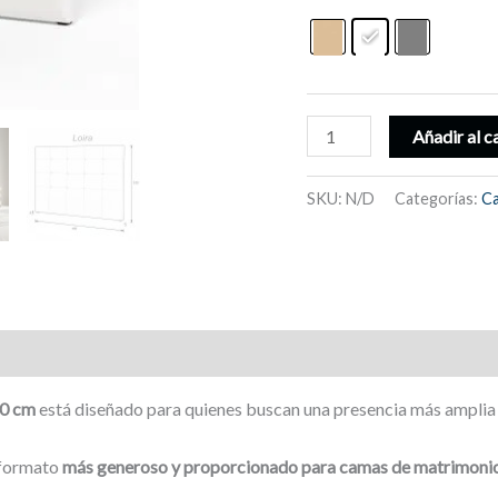
Cabecero
Añadir al c
al
suelo,
SKU:
N/D
Categorías:
Ca
camas
matrimonio
150
o
160
cm,
acolchado
60 cm
está diseñado para quienes buscan una presencia más amplia y
polipiel,
cuadrados
 formato
más generoso y proporcionado para camas de matrimoni
-