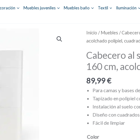
coración
Muebles juveniles
Muebles baño
Textil
Iluminación
Inicio
/
Muebles
/
Cabecer
acolchado polipiel, cuadra
Cabecero al 
160 cm, acolc
89,99
€
Para camas y bases d
Tapizado en polipiel c
Instalación al suelo c
Diseño con cuadrados
Fácil de limpiar
Color