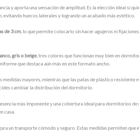
Loira
ancia y aporta una sensación de amplitud. Es la elección ideal si q
cantidad
 evitando huecos laterales y logrando un acabado más estético.
as de 3 cm
, lo que permite colocarlo sin hacer agujeros ni fijacion
anco, gris o beige
, tres colores que funcionan muy bien en dormito
niforme que destaca aún más en este formato ancho.
s medidas mayores, mientras que las patas de plástico resistente m
cides cambiar la distribución del dormitorio.
resencia más imponente y una cobertura ideal para dormitorios de
n casa.
gura un transporte cómodo y seguro. Estas medidas permiten que el