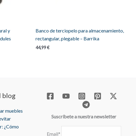
ral y
Banco de terciopelo para almacenamiento,
adules
rectangular, plegable – Barrika
44,99
€
l blog
rar muebles
Suscríbete a nuestra newsletter
evitar
r: ¿Cómo
Email*