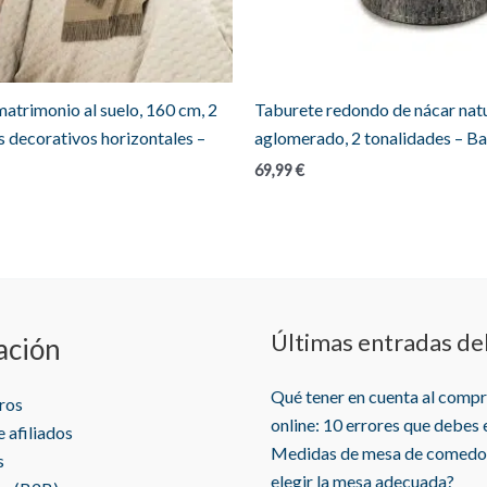
atrimonio al suelo, 160 cm, 2
Taburete redondo de nácar natu
s decorativos horizontales –
aglomerado, 2 tonalidades – B
69,99
€
Últimas entradas de
ación
Qué tener en cuenta al comp
ros
online: 10 errores que debes 
 afiliados
Medidas de mesa de comedo
s
elegir la mesa adecuada?