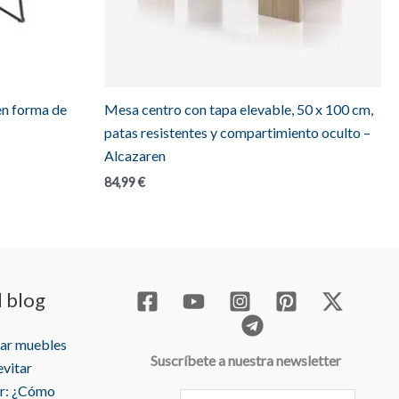
 en forma de
Mesa centro con tapa elevable, 50 x 100 cm,
patas resistentes y compartimiento oculto –
Alcazaren
84,99
€
l blog
rar muebles
Suscríbete a nuestra newsletter
evitar
r: ¿Cómo