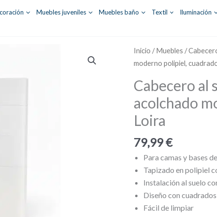
coración
Muebles juveniles
Muebles baño
Textil
Iluminación
Inicio
/
Muebles
/
Cabecer
moderno polipiel, cuadrado
Cabecero al 
acolchado mo
Loira
79,99
€
Para camas y bases d
Tapizado en polipiel c
Instalación al suelo c
Diseño con cuadrados
Fácil de limpiar