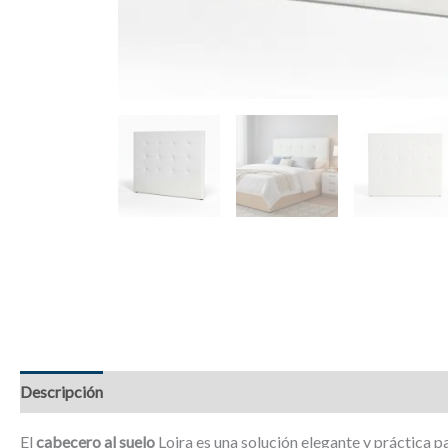
Descripción
Información adicional
Valoraciones (0)
El
cabecero al suelo
Loira es una solución elegante y práctica p