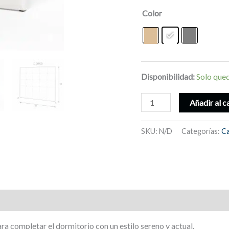
Color
Disponibilidad:
Solo qued
Cabecero
Añadir al c
al
suelo,
SKU:
N/D
Categorías:
Ca
camas
135
o
140
cm,
acolchado
moderno
ara completar el dormitorio con un estilo sereno y actual.