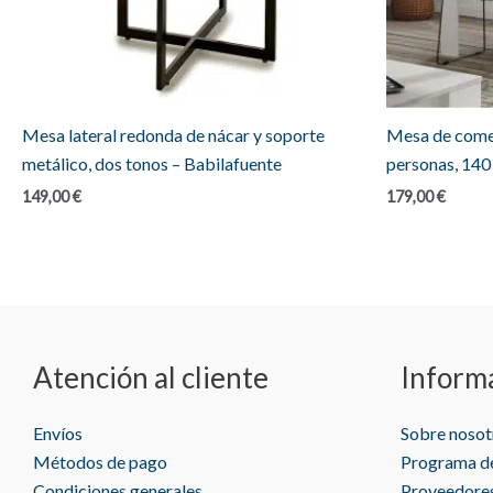
Mesa lateral redonda de nácar y soporte
Mesa de comed
metálico, dos tonos – Babilafuente
personas, 140 
149,00
€
179,00
€
Atención al cliente
Inform
Envíos
Sobre nosot
Métodos de pago
Programa de
Condiciones generales
Proveedore