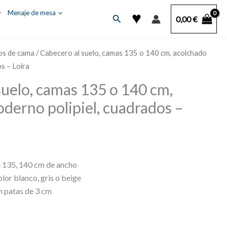
♥
Menaje de mesa
Buscar
0,00
€
os de cama
/ Cabecero al suelo, camas 135 o 140 cm, acolchado
s – Loira
suelo, camas 135 o 140 cm,
derno polipiel, cuadrados –
e 135, 140 cm de ancho
olor blanco, gris o beige
on patas de 3 cm