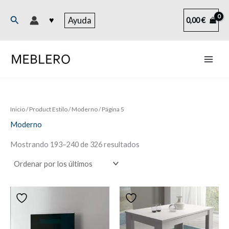
Ir
al
Buscar
♥
Ayuda
0,00
€
contenido
Inicio
/ Product Estilo /
Moderno
/ Página 5
Moderno
Ordenado
Mostrando 193–240 de 326 resultados
por
los
últimos