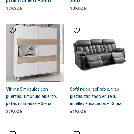
patas inclinadas – Siena
Siena
129,90
€
109,00
€
Vitrina 5 módulos con
Sofá relax reclinable, tres
puertas, 1 módulo abierto,
plazas, tapizado en tela,
patas inclinadas – Siena
muelles ensacados – Roma
229,00
€
619,00
€