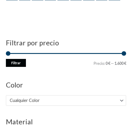
Filtrar por precio
P
P
Filtrar
Precio:
0 €
—
1.600 €
r
r
e
e
Color
c
c
i
i
Cualquier Color
o
o
m
m
Material
í
á