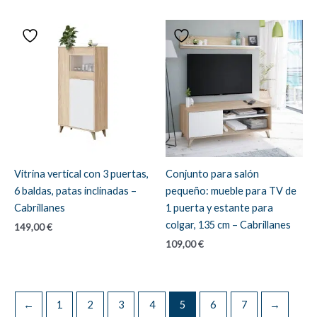
Vitrina vertical con 3 puertas,
Conjunto para salón
6 baldas, patas inclinadas –
pequeño: mueble para TV de
Cabrillanes
1 puerta y estante para
colgar, 135 cm – Cabrillanes
149,00
€
109,00
€
←
1
2
3
4
5
6
7
→