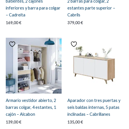
batientes, 2 cajones
2 barras para colgar, 2
inferiores y barra para colgar
estantes parte superior –
– Cadreita
Cabrils
169,00
€
379,00
€
Armario vestidor abierto, 2
Aparador con tres puertas y
barras colgar, 4 estantes, 1
seis baldas internas, 5 patas
cajón – Alcabon
inclinadas – Cabrillanes
139,00
€
135,00
€