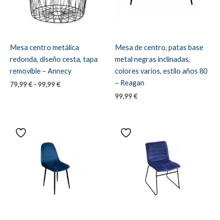
Mesa centro metálica
Mesa de centro, patas base
redonda, diseño cesta, tapa
metal negras inclinadas,
removible – Annecy
colores varios, estilo años 80
– Reagan
Rango
79,99
€
-
99,99
€
de
99,99
€
precios:
desde
79,99 €
hasta
99,99 €