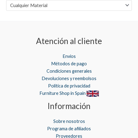
n
x
Cualquier Material
i
i
m
m
o
o
Atención al cliente
Envíos
Métodos de pago
Condiciones generales
Devoluciones y reembolsos
Política de privacidad
Furniture Shop in Spain
Información
Sobre nosotros
Programa de afiliados
Proveedores