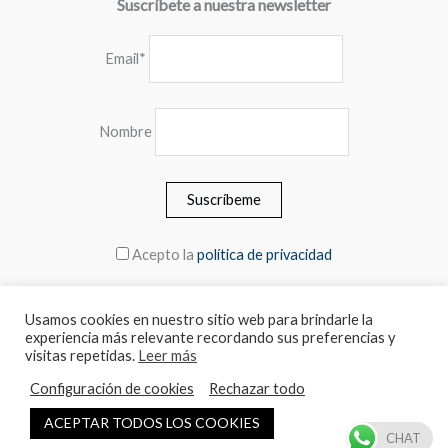
Suscríbete a nuestra newsletter
Email*
Nombre
Acepto la
política de privacidad
Usamos cookies en nuestro sitio web para brindarle la
experiencia más relevante recordando sus preferencias y
© 2026 MEBLERO - Los precios incluyen el IVA.
visitas repetidas.
Leer más
Configuración de cookies
Rechazar todo
Español
English
ACEPTAR TODOS LOS COOKIES
CHAT