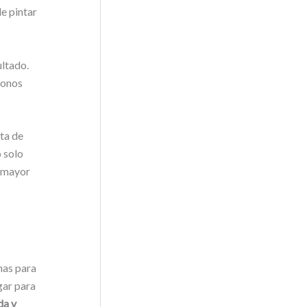
de pintar
ultado.
tonos
ta de
o solo
a mayor
mas para
gar para
da y