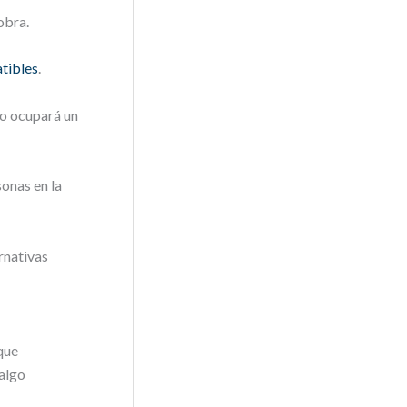
obra.
tibles
.
lo ocupará un
onas en la
rnativas
que
algo