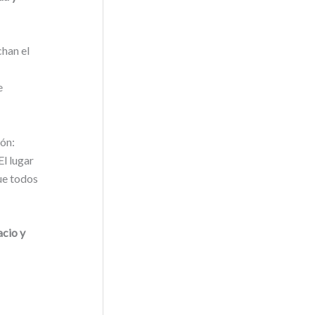
chan el
e
ión:
El lugar
ue todos
acio y