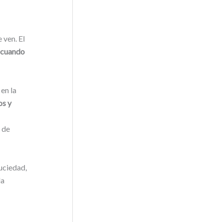
 ven. El
o
cuando
en la
os y
 de
uciedad,
la