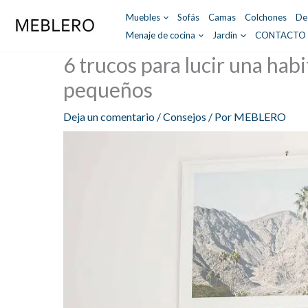
Ir
Muebles
Sofás
Camas
Colchones
De
al
Menaje de cocina
Jardín
CONTACTO
contenido
6 trucos para lucir una hab
pequeños
Deja un comentario
/
Consejos
/ Por
MEBLERO