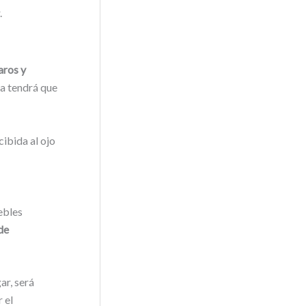
.
aros y
za tendrá que
ibida al ojo
ebles
de
ar, será
 el