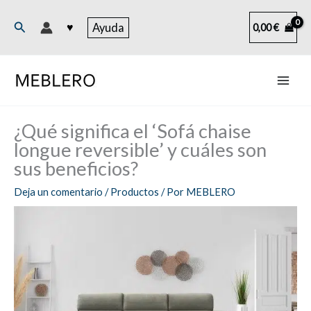
Ir
al
Buscar
♥
Ayuda
0,00
€
contenido
¿Qué significa el ‘Sofá chaise
longue reversible’ y cuáles son
sus beneficios?
Deja un comentario
/
Productos
/ Por
MEBLERO